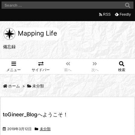
RSS
Feedly
Mapping Life
備忘録
メニュー
サイドバー
前へ
次へ
検索
ホーム
>
未分類
toGineer_Blogへようこそ！
2019年3月12日
未分類